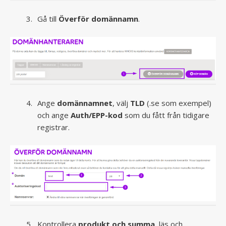
Gå till
Överför domännamn
.
Ange
domännamnet
, välj
TLD
(.se som exempel)
och ange
Auth/EPP-kod
som du fått från tidigare
registrar.
Kontrollera
produkt och summa
, läs och