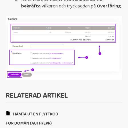
bekräfta
villkoren och tryck sedan på
Överföring
.
RELATERAD ARTIKEL
HÄMTA UT EN FLYTTKOD
FÖR DOMÄN (AUTH/EPP)